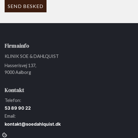
Hej 👋
Firmainfo
Hvordan kan vi hjælpe?
KLINIK SOE & DAHLQUIST
Hasserisvej 137,
Start en ny samtale
9000 Aalborg
Har du et spørgsmål? Start en ny samtale
Kontakt
Kontaktinformation
Telefon:
Åbningstider
53 89 90 22
Adresse
Email:
Booking
kontakt@soedahlquist.dk
Parkeringsmuligheder