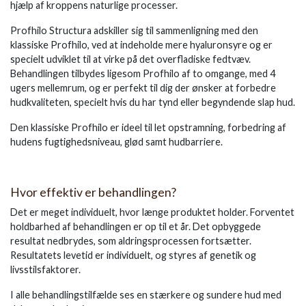
hjælp af kroppens naturlige processer.
Profhilo Structura adskiller sig til sammenligning med den
klassiske Profhilo, ved at indeholde mere hyaluronsyre og er
specielt udviklet til at virke på det overfladiske fedtvæv.
Behandlingen tilbydes ligesom Profhilo af to omgange, med 4
ugers mellemrum, og er perfekt til dig der ønsker at forbedre
hudkvaliteten, specielt hvis du har tynd eller begyndende slap hud.
Den klassiske Profhilo er ideel til let opstramning, forbedring af
hudens fugtighedsniveau, glød samt hudbarriere.
Hvor effektiv er behandlingen?
Det er meget individuelt, hvor længe produktet holder. Forventet
holdbarhed af behandlingen er op til et år. Det opbyggede
resultat nedbrydes, som aldringsprocessen fortsætter.
Resultatets levetid er individuelt, og styres af genetik og
livsstilsfaktorer.
I alle behandlingstilfælde ses en stærkere og sundere hud med