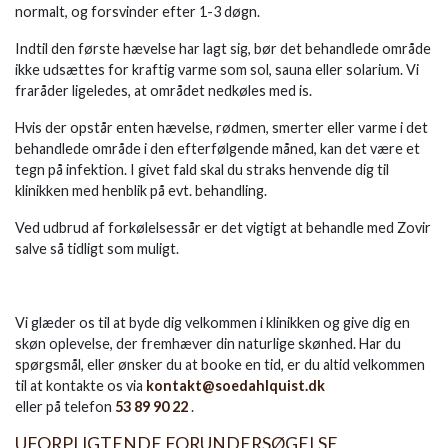
normalt, og forsvinder efter 1-3 døgn.
Indtil den første hævelse har lagt sig, bør det behandlede område
ikke udsættes for kraftig varme som sol, sauna eller solarium. Vi
fraråder ligeledes, at området nedkøles med is.
Hvis der opstår enten hævelse, rødmen, smerter eller varme i det
behandlede område i den efterfølgende måned, kan det være et
tegn på infektion. I givet fald skal du straks henvende dig til
klinikken med henblik på evt. behandling.
Ved udbrud af forkølelsessår er det vigtigt at behandle med Zovir
salve så tidligt som muligt.
Vi glæder os til at byde dig velkommen i klinikken og give dig en
skøn oplevelse, der fremhæver din naturlige skønhed. Har du
spørgsmål, eller ønsker du at booke en tid, er du altid velkommen
til at kontakte os via
kontakt@soedahlquist.dk
eller på telefon
53 89 90 22
.
UFORPLIGTENDE FORUNDERSØGELSE