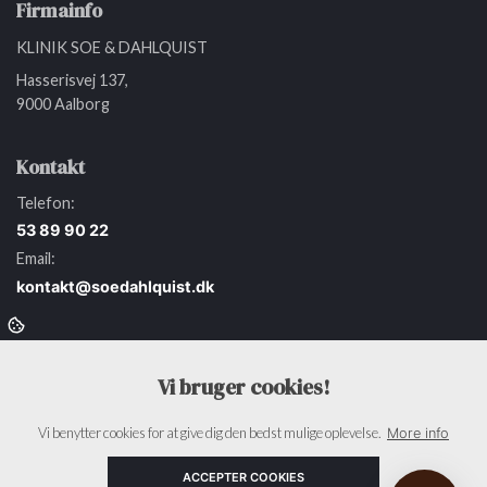
Firmainfo
Hvordan kan vi hjælpe?
KLINIK SOE & DAHLQUIST
Hasserisvej 137,
Start en ny samtale
9000 Aalborg
Har du et spørgsmål? Start en ny samtale
Kontakt
Kontaktinformation
Telefon:
Åbningstider
53 89 90 22
Adresse
Email:
Booking
kontakt@soedahlquist.dk
Parkeringsmuligheder
Menu
Behandlingstilbud
Vi bruger cookies!
Botox
Filler
Vi benytter cookies for at give dig den bedst mulige oplevelse.
More info
HIFU (ultralyd)
IPL (laser)
ACCEPTER COOKIES