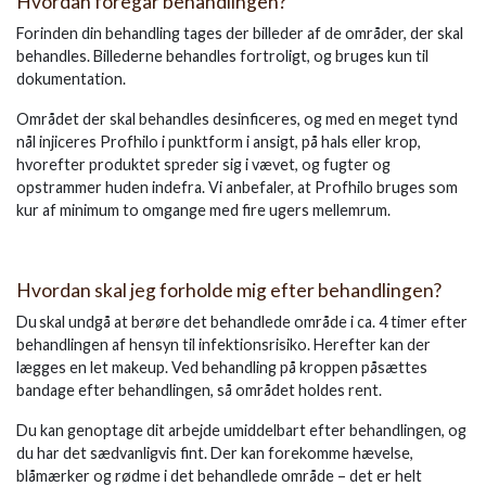
Hvordan foregår behandlingen?
Forinden din behandling tages der billeder af de områder, der skal
behandles. Billederne behandles fortroligt, og bruges kun til
dokumentation.
Området der skal behandles desinficeres, og med en meget tynd
nål injiceres Profhilo i punktform i ansigt, på hals eller krop,
hvorefter produktet spreder sig i vævet, og fugter og
opstrammer huden indefra. Vi anbefaler, at Profhilo bruges som
kur af minimum to omgange med fire ugers mellemrum.
Hvordan skal jeg forholde mig efter behandlingen?
Du skal undgå at berøre det behandlede område i ca. 4 timer efter
behandlingen af hensyn til infektionsrisiko. Herefter kan der
lægges en let makeup. Ved behandling på kroppen påsættes
bandage efter behandlingen, så området holdes rent.
Du kan genoptage dit arbejde umiddelbart efter behandlingen, og
du har det sædvanligvis fint. Der kan forekomme hævelse,
blåmærker og rødme i det behandlede område – det er helt