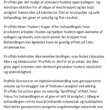
Profhilo gør det muligt at stimulere hudens egen kollagen- og
elastinproduktion for af slippe af med kreppet og løs hud i
ansigtet, halsen eller på hænderne. Det er en populær og unik
behandling, der giver et naturlig og flot resultat.
Profhilo bliver i huden i 4 uger efter behandlingen, hvor
produktet arbejder i huden og hjælper hudens egen dannelse af
kollagen og elastin, som opstrammer fin, kreppet hud.
Behandlingen kan ligeledes have en gavnlig effekt på f.eks.
strækmærker.
Profhilo indeholder ikke kemiske bindinger, som findes i klassiske
fillers og skinbooster. Profhilo er derfor et produkt, der ikke
giver øget volumen, men derimod genskaber hudens elasticitet
og spændstighed.
Profhilo Structura
er en injektionsbehandling som genoppretter
volume og forebygger tab af fedtvæv i ansigtet ved aldring.
Profhilo Structura giver en naturlig “lipolifting”-effekt, hvor
fokus for behandlingen er at give et løft til ansigtet. I tillæg er
behandlingen rettet mod at behandle volumetab og hudslaphed.
Med dette genoprettes ansigtets ungdommelige udseende ved